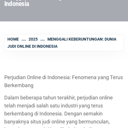
Indonesia
HOME
2025
MENGGALI KEBERUNTUNGAN: DUNIA
JUDI ONLINE DI INDONESIA
Perjudian Online di Indonesia: Fenomena yang Terus
Berkembang
Dalam beberapa tahun terakhir, perjudian online
telah menjadi salah satu industri yang terus
berkembang di Indonesia. Dengan semakin
banyaknya situs judi online yang bermunculan,