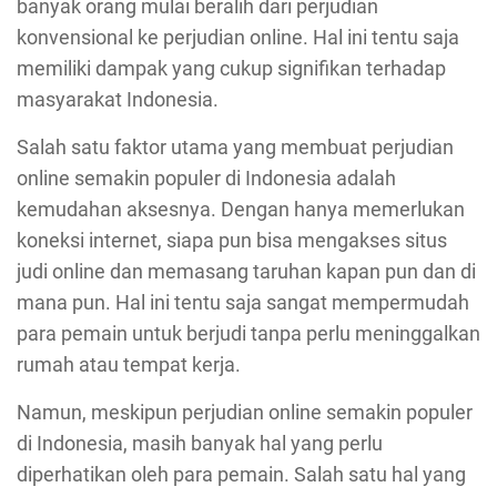
banyak orang mulai beralih dari perjudian
konvensional ke perjudian online. Hal ini tentu saja
memiliki dampak yang cukup signifikan terhadap
masyarakat Indonesia.
Salah satu faktor utama yang membuat perjudian
online semakin populer di Indonesia adalah
kemudahan aksesnya. Dengan hanya memerlukan
koneksi internet, siapa pun bisa mengakses situs
judi online dan memasang taruhan kapan pun dan di
mana pun. Hal ini tentu saja sangat mempermudah
para pemain untuk berjudi tanpa perlu meninggalkan
rumah atau tempat kerja.
Namun, meskipun perjudian online semakin populer
di Indonesia, masih banyak hal yang perlu
diperhatikan oleh para pemain. Salah satu hal yang