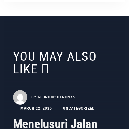
YOU MAY ALSO
LIKE
BY
GLORIOUSHERON75
MARCH 22, 2026
UNCATEGORIZED
Menelusuri Jalan