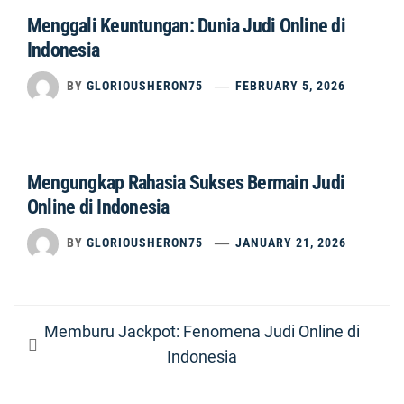
Menggali Keuntungan: Dunia Judi Online di
Indonesia
BY
GLORIOUSHERON75
FEBRUARY 5, 2026
Mengungkap Rahasia Sukses Bermain Judi
Online di Indonesia
BY
GLORIOUSHERON75
JANUARY 21, 2026
Post
Previous
Memburu Jackpot: Fenomena Judi Online di
navigation
post:
Indonesia