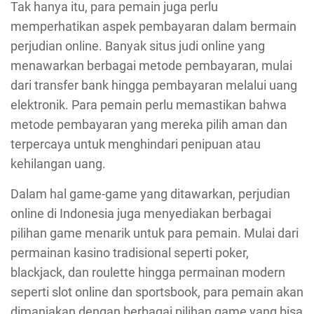
Tak hanya itu, para pemain juga perlu
memperhatikan aspek pembayaran dalam bermain
perjudian online. Banyak situs judi online yang
menawarkan berbagai metode pembayaran, mulai
dari transfer bank hingga pembayaran melalui uang
elektronik. Para pemain perlu memastikan bahwa
metode pembayaran yang mereka pilih aman dan
terpercaya untuk menghindari penipuan atau
kehilangan uang.
Dalam hal game-game yang ditawarkan, perjudian
online di Indonesia juga menyediakan berbagai
pilihan game menarik untuk para pemain. Mulai dari
permainan kasino tradisional seperti poker,
blackjack, dan roulette hingga permainan modern
seperti slot online dan sportsbook, para pemain akan
dimanjakan dengan berbagai pilihan game yang bisa