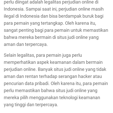
perlu diingat adalah legalitas perjudian online di
Indonesia. Sampai saat ini, perjudian online masih
ilegal di Indonesia dan bisa berdampak buruk bagi
para pemain yang tertangkap. Oleh karena itu,
sangat penting bagi para pemain untuk memastikan
bahwa mereka bermain di situs judi online yang
aman dan terpercaya.
Selain legalitas, para pemain juga perlu
memperhatikan aspek keamanan dalam bermain
perjudian online. Banyak situs judi online yang tidak
aman dan rentan terhadap serangan hacker atau
pencurian data pribadi. Oleh karena itu, para pemain
perlu memastikan bahwa situs judi online yang
mereka pilih menggunakan teknologi keamanan
yang tinggi dan terpercaya.