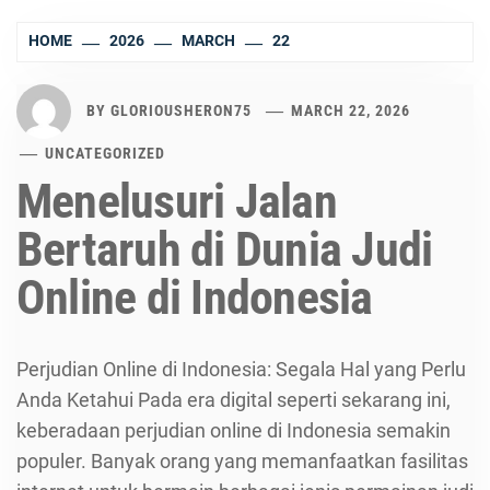
HOME
2026
MARCH
22
BY
GLORIOUSHERON75
MARCH 22, 2026
UNCATEGORIZED
Menelusuri Jalan
Bertaruh di Dunia Judi
Online di Indonesia
Perjudian Online di Indonesia: Segala Hal yang Perlu
Anda Ketahui Pada era digital seperti sekarang ini,
keberadaan perjudian online di Indonesia semakin
populer. Banyak orang yang memanfaatkan fasilitas