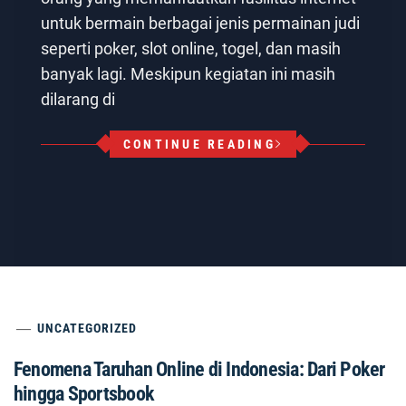
untuk bermain berbagai jenis permainan judi
seperti poker, slot online, togel, dan masih
banyak lagi. Meskipun kegiatan ini masih
dilarang di
CONTINUE READING
UNCATEGORIZED
Fenomena Taruhan Online di Indonesia: Dari Poker
hingga Sportsbook