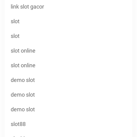
link slot gacor
slot
slot
slot online
slot online
demo slot
demo slot
demo slot
slot88