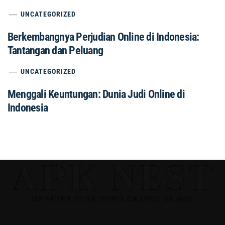
UNCATEGORIZED
Berkembangnya Perjudian Online di Indonesia:
Tantangan dan Peluang
UNCATEGORIZED
Menggali Keuntungan: Dunia Judi Online di
Indonesia